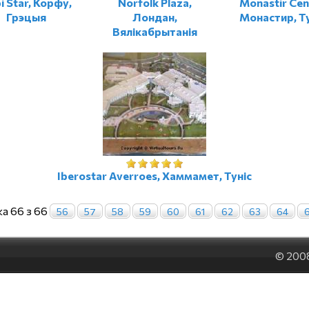
i Star, Корфу,
Norfolk Plaza,
Monastir Cen
Грэцыя
Лондан,
Монастир, Ту
Вялікабрытанія
Iberostar Averroes, Хаммамет, Туніс
а 66 з 66
56
57
58
59
60
61
62
63
64
© 200