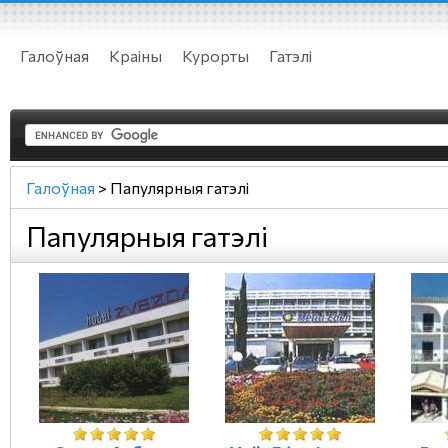
Галоўная
Краіны
Курорты
Гатэлі
Галоўная
>
Папулярныя гатэлі
Папулярныя гатэлі