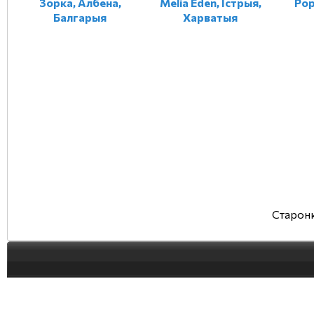
Зорка, Албена,
Melia Eden, Істрыя,
Pop
Балгарыя
Харватыя
Старонк