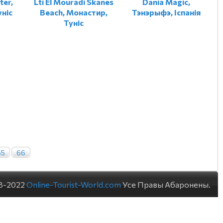
ter,
Lti El Mouradi Skanes
Dania Magic,
ніс
Beach, Монастир,
Тэнэрыфэ, Іспанія
Туніс
65
66
8-2022
Online-Tourist-World.com
Усе Правы Абаронены.