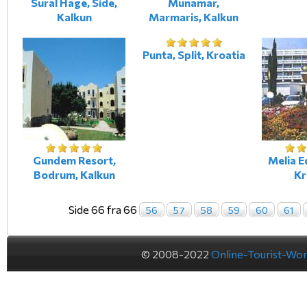
Sural Hage, Side,
Munamar,
Kalkun
Marmaris, Kalkun
Punta, Split, Kroatia
Gundem Resort,
Melia Ed
Bodrum, Kalkun
Kr
Side 66 fra 66
56
57
58
59
60
61
© 2008-2022
Online-Tourist-Wo