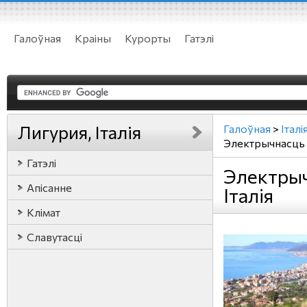
Галоўная
Краіны
Курорты
Гатэлі
Лигурия, Італія
Галоўная
>
Італі
Электрычнасць
Гатэлі
Электрыч
Апісанне
Італія
Клімат
Славутасці