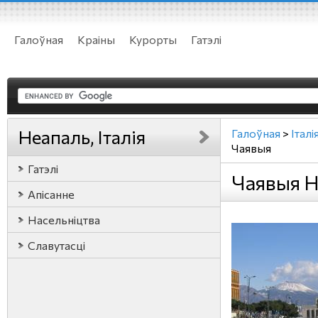
Галоўная
Краіны
Курорты
Гатэлі
Неапаль, Італія
Галоўная
>
Італі
Чаявыя
Гатэлі
Чаявыя Не
Апісанне
Насельніцтва
Славутасці