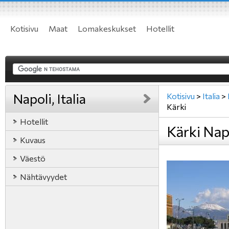
Kotisivu
Maat
Lomakeskukset
Hotellit
Napoli, Italia
Kotisivu
>
Italia
>
Kärki
Hotellit
Kärki Napo
Kuvaus
Väestö
Nähtävyydet