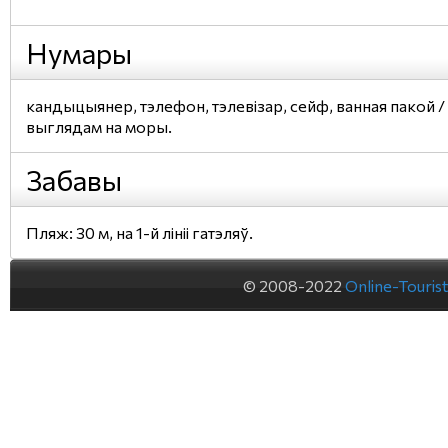
Нумары
кандыцыянер, тэлефон, тэлевізар, сейф, ванная пакой / 
выглядам на моры.
Забавы
Пляж: 30 м, на 1-й лініі гатэляў.
© 2008-2022
Online-Touris