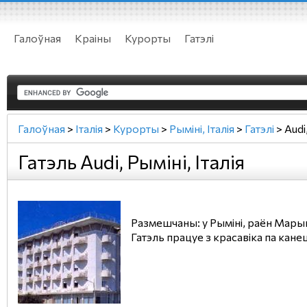
Галоўная
Краіны
Курорты
Гатэлі
Галоўная
>
Італія
>
Курорты
>
Рыміні, Італія
>
Гатэлі
>
Audi
Гатэль Audi, Рыміні, Італія
Размешчаны: у Рыміні, раён Марын
Гатэль працуе з красавіка па кане