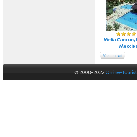
Melia Сancun,
Мексік
Усе гатэлі
© 2008-2022
Online-Touris