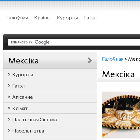
Галоўная
Краіны
Курорты
Гатэлі
Мексіка
Галоўная
>
Мекс
Мексіка
Курорты
Гатэлі
Апісанне
Клімат
Палітычная Сістэма
Насельніцтва