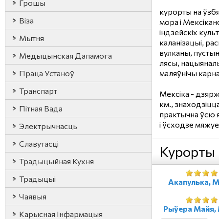
Грошы
курорты на ўзб
Віза
мора і Мексіканс
індзейскіх куль
Мытня
каланізацыі, р
вулканы, пустыні
Медыцынская Дапамога
лясы, нацыяналь
Праца Устаноў
маляўнічы карна
Транспарт
Мексіка - дзярж
км., знаходзіц
Пітная Вада
практычна ўсю 
і ўсходзе мяжуе 
Электрычнасць
Славутасці
Курорты
Традыцыйная Кухня
Традыцыі
Акапулька, М
Чаявыя
Рыўера Майя, 
Карысная Iнфармацыя