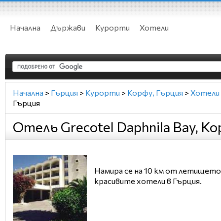
Начална
Държави
Курорти
Хотели
Начална
>
Гърция
>
Курорти
>
Корфу, Гърция
>
Хотели
Гърция
Отель Grecotel Daphnila Bay, К
Намира се на 10 км от летището,
красивите хотели в Гърция.