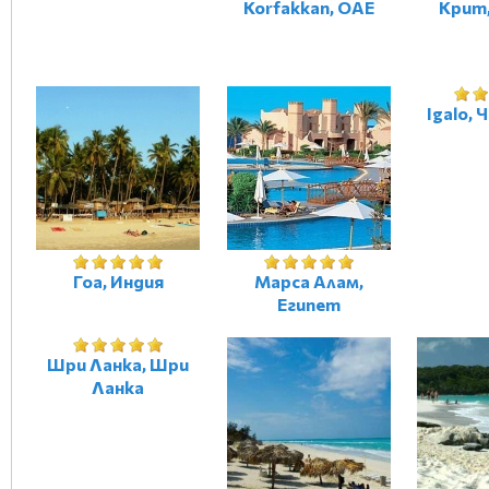
Korfakkan, ОАЕ
Крит
Igalo, 
Гоа, Индия
Марса Алам,
Египет
Шри Ланка, Шри
Ланка