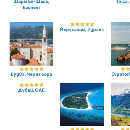
Шарм Ел-Шейх,
Ibiza
Египет
Йерусалим, Израел
Будва, Черна гора
Evpator
Дубай, ОАЕ