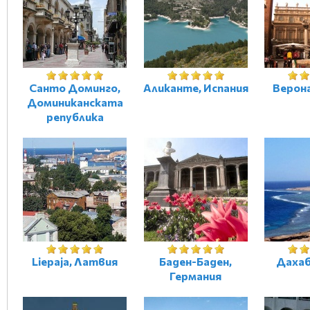
Санто Доминго,
Аликанте, Испания
Верон
Доминиканската
република
Liepaja, Латвия
Баден-Баден,
Дахаб
Германия