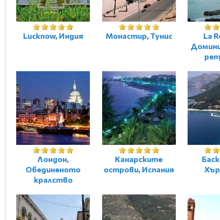
Lucknow, Индия
Монастир, Тунис
La 
Домини
реп
Лондон,
Канарските
Баск
Обединеното
острови, Испания
Хър
кралство