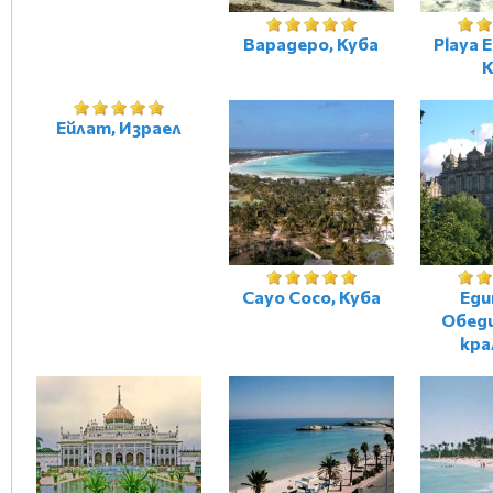
Варадеро, Куба
Playa 
К
Ейлат, Израел
Cayo Coco, Куба
Еди
Обед
кра