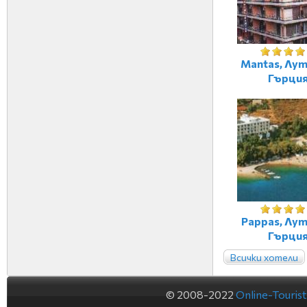
Mantas, Лут
Гърци
Pappas, Лут
Гърци
Всички хотели
© 2008-2022
Online-Touris