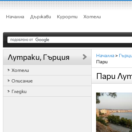
Начална
Държави
Курорти
Хотели
Лутраки, Гърция
Начална
>
Гърц
Пари
Хотели
Пари Лут
Описание
Гледки