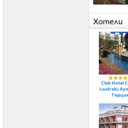
Хотели
Club Hotel C
Loutraki, Лу
Гърци