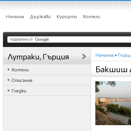
Начална
Държави
Курорти
Хотели
Лутраки, Гърция
Начална
>
Гърц
Бакшиш 
Хотели
Описание
Гледки