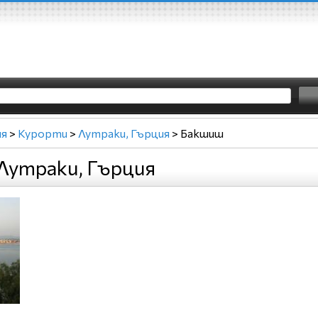
ия
>
Курорти
>
Лутраки, Гърция
>
Бакшиш
Лутраки, Гърция