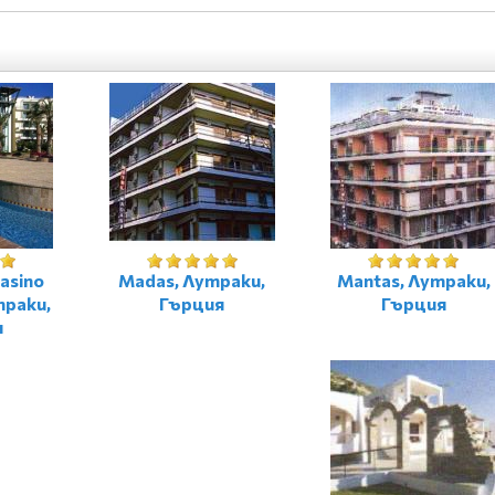
Casino
Madas, Лутраки,
Mantas, Лутраки,
траки,
Гърция
Гърция
я