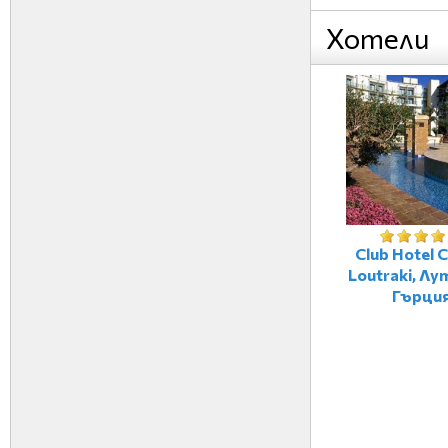
Хотели
Club Hotel 
Loutraki, Лу
Гърци