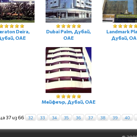
eraton Deira,
Dubai Palm, Дубай,
Landmark Pla
Дубай, ОАЕ
ОАЕ
Дубай, ОА
Мейфеър, Дубай, ОАЕ
а 37 из 66
32
33
34
35
36
37
38
39
40