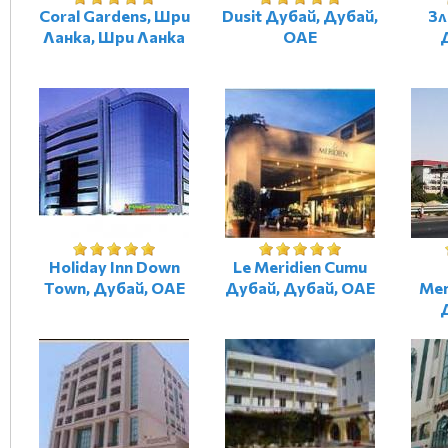
Coral Gardens, Шри
Dusit Дубай, Дубай,
Зл
Ланка, Шри Ланка
ОАЕ
Holiday Inn Down
Le Meridien Сити
Town, Дубай, ОАЕ
Дубай, Дубай, ОАЕ
Ме