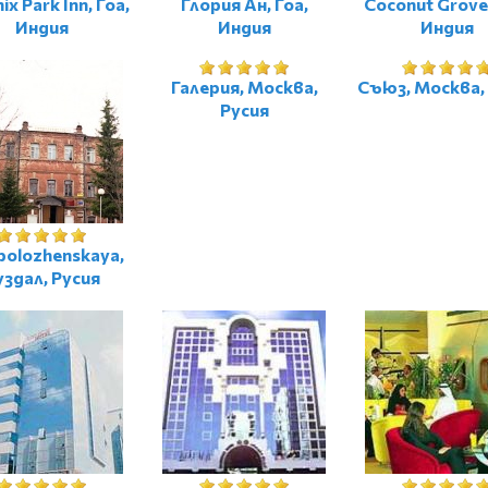
ix Park Inn, Гоа,
Глория Ан, Гоа,
Coconut Grove,
Индия
Индия
Индия
Галерия, Москва,
Съюз, Москва,
Русия
polozhenskaya,
уздал, Русия