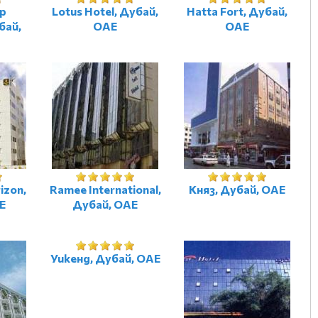
ip
Lotus Hotel, Дубай,
Hatta Fort, Дубай,
бай,
ОАЕ
ОАЕ
izon,
Ramee International,
Княз, Дубай, ОАЕ
Е
Дубай, ОАЕ
Уикенд, Дубай, ОАЕ