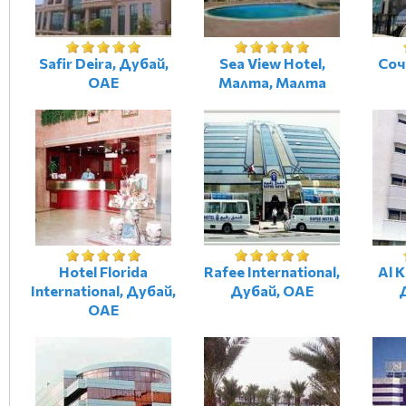
Safir Deira, Дубай,
Sea View Hotel,
Соч
ОАЕ
Малта, Малта
Hotel Florida
Rafee International,
Al K
International, Дубай,
Дубай, ОАЕ
ОАЕ