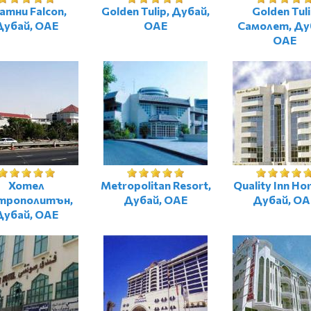
атни Falcon,
Golden Tulip, Дубай,
Golden Tul
Дубай, ОАЕ
ОАЕ
Самолет, Ду
ОАЕ
Хотел
Metropolitan Resort,
Quality Inn Hor
трополитън,
Дубай, ОАЕ
Дубай, ОА
Дубай, ОАЕ