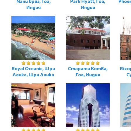
Nanu бряг, Гоа,
Park Hyatt, Гоа,
Phoen
Индия
Индия
Royal Oceanic, Шри
Старата Котва,
Rizo
Ланка, Шри Ланка
Гоа, Индия
С