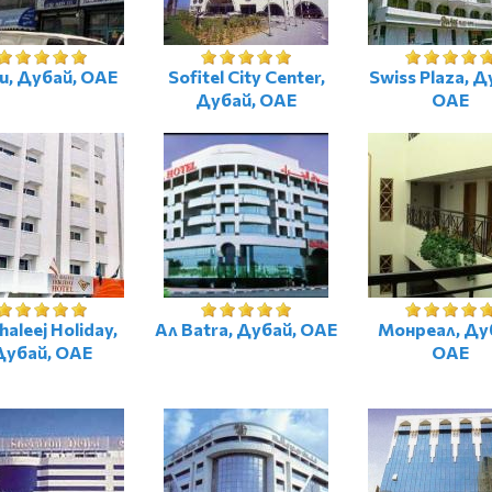
и, Дубай, ОАЕ
Sofitel City Center,
Swiss Plaza, Д
Дубай, ОАЕ
ОАЕ
haleej Holiday,
Ал Batra, Дубай, ОАЕ
Монреал, Ду
Дубай, ОАЕ
ОАЕ