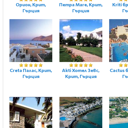
Орион, Крит,
Петра Mare, Крит,
Kriti б
Гърция
Гърция
Гъ
Creta Палас, Крит,
Akti Хотел Зевс,
Cactus 
Гърция
Крит, Гърция
Гъ