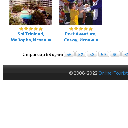
Sol Trinidad,
Port Aventura,
Майорка, Испания
Салоу, Испания
Страница 63 из 66
56
57
58
59
60
6
© 2008-2022
Online-Touris