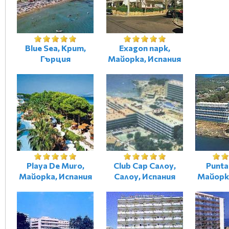
Blue Sea, Крит,
Exagon парк,
Гърция
Майорка, Испания
Playa De Muro,
Club Cap Салоу,
Punta
Майорка, Испания
Салоу, Испания
Майорк