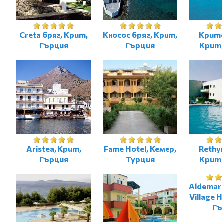
Creta бряг, Крит,
Кносос бряг, Крит,
Критс
Гърция
Гърция
Крит
Aristea, Крит,
Fame Hotel, Кемер,
Rethy
Гърция
Турция
Крит
Aldemar
Village 
Гъ