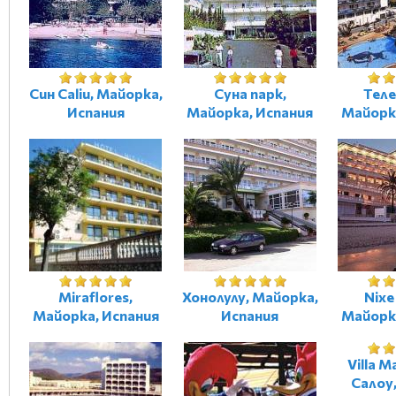
Син Caliu, Майорка,
Суна парк,
Теле
Испания
Майорка, Испания
Майорк
Miraflores,
Хонолулу, Майорка,
Nixe
Майорка, Испания
Испания
Майорк
Villa M
Салоу