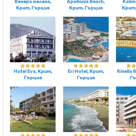
Венера мелена,
Apollonia Beach,
Kalime
Крит, Гърция
Крит, Гърция
Крит
Hotel Eva, Крит,
Eri Hotel, Крит,
Rinella 
Гърция
Гърция
Гъ