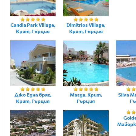
Candia Park Village,
Dimitrios Village,
Крит, Гърция
Крит, Гърция
Джо Една бряг,
Магда, Крит,
Silva M
Крит, Гърция
Гърция
Гъ
Golde
Майорк