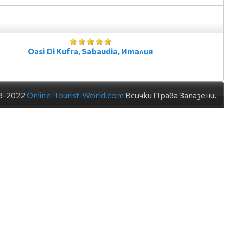
Oasi Di Kufra, Sabaudia, Италия
8-2022
Online-Tourist-World.com
Всички Права Запазени.