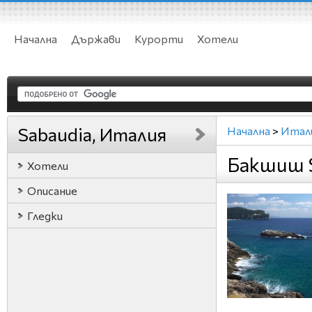
Начална
Държави
Курорти
Хотели
Sabaudia, Италия
Начална
>
Итал
Бакшиш S
Хотели
Описание
Гледки