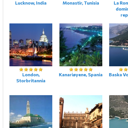
Lucknow, India
Monastir, Tunisia
La Ro
domi
rep
London,
Kanariøyene, Spania
Baska Vo
Storbritannia