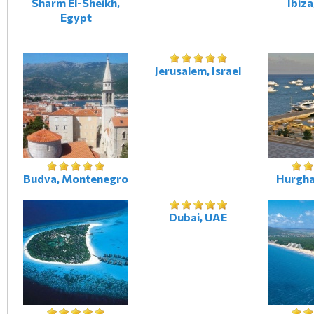
Sharm El-Sheikh,
Ibiza
Egypt
Jerusalem, Israel
Budva, Montenegro
Hurgha
Dubai, UAE