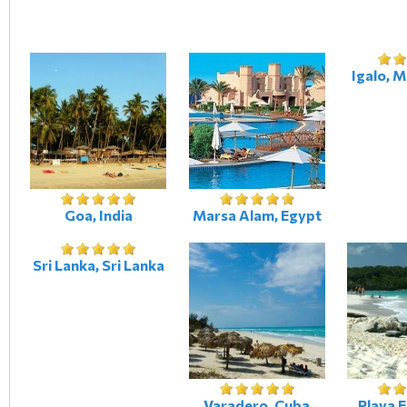
Igalo, 
Goa, India
Marsa Alam, Egypt
Sri Lanka, Sri Lanka
Varadero, Cuba
Playa 