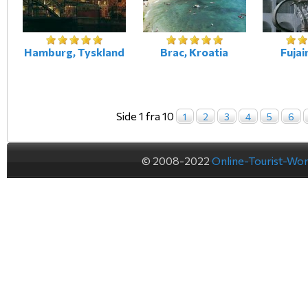
Hamburg, Tyskland
Brac, Kroatia
Fujai
Side 1 fra 10
1
2
3
4
5
6
© 2008-2022
Online-Tourist-Wo