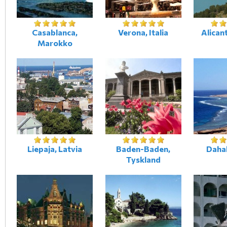
Casablanca,
Verona, Italia
Alican
Marokko
Liepaja, Latvia
Baden-Baden,
Daha
Tyskland