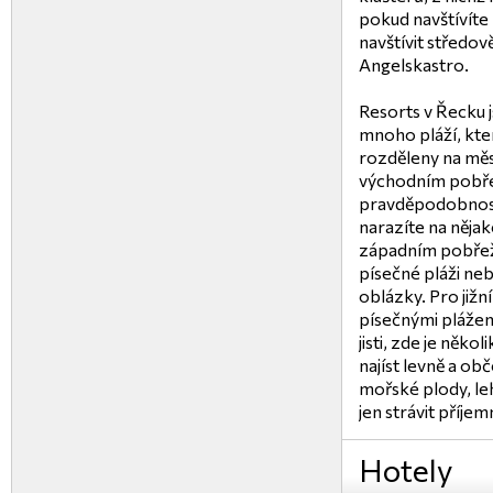
pokud navštívíte 
navštívit středov
Angelskastro.
Resorts v Řecku 
mnoho pláží, kte
rozděleny na měs
východním pobřež
pravděpodobnost
narazíte na nějak
západním pobřeží
písečné pláži neb
oblázky. Pro jižn
písečnými plážemi
jisti, zde je něk
najíst levně a ob
mořské plody, le
jen strávit příjem
Hotely