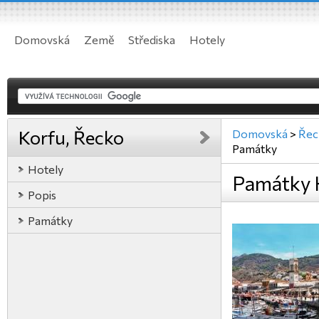
Domovská
Země
Střediska
Hotely
Korfu, Řecko
Domovská
>
Řec
Památky
Hotely
Památky 
Popis
Památky