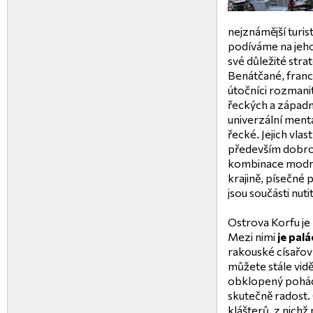
nejznámější turis
podíváme na jeho h
své důležité str
Benátčané, franco
útočníci rozmani
řeckých a západní 
univerzální mental
řecké. Jejich vlast
především dobrod
kombinace modré
krajině, písečné p
jsou součásti nuti
Ostrova Korfu je
Mezi nimi
je palá
rakouské císařovn
můžete stále vidě
obklopený pohád
skutečně radost.
klášterů, z nichž