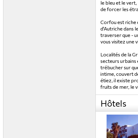
le bleu et le ver
de forcer les étr
Corfou est riche 
d'Autriche dans l
traverser que - un
vous visitez une v
Localités de la G
secteurs urbains 
trébucher sur que
intime, couvert d
étiez, il existe
fruits de mer, le
Hôtels