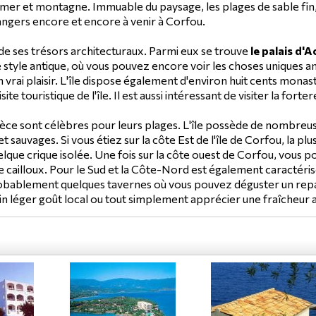
t, mer et montagne. Immuable du paysage, les plages de sable fin
angers encore et encore à venir à Corfou.
de ses trésors architecturaux. Parmi eux se trouve
le palais d'Ac
e style antique, où vous pouvez encore voir les choses uniques a
 vrai plaisir. L'île dispose également d'environ huit cents monast
isite touristique de l'île. Il est aussi intéressant de visiter la fo
rèce sont célèbres pour leurs plages. L'île possède de nombreuses 
et sauvages. Si vous étiez sur la côte Est de l'île de Corfou, la 
lque crique isolée. Une fois sur la côte ouest de Corfou, vous p
e cailloux. Pour le Sud et la Côte-Nord est également caractérisé
 probablement quelques tavernes où vous pouvez déguster un repa
 vin léger goût local ou tout simplement apprécier une fraîcheur