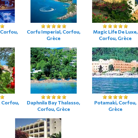
 Corfou,
Corfu Imperial, Corfou,
Magic Life De Luxe,
Grèce
Corfou, Grèce
, Corfou,
Daphnila Bay Thalasso,
Potamaki, Corfou,
Corfou, Grèce
Grèce