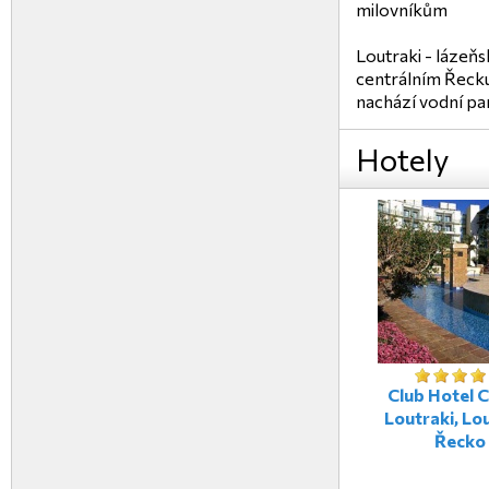
milovníkům
Loutraki - lázeňs
centrálním Řecku
nachází vodní pa
Hotely
Club Hotel 
Loutraki, Lou
Řecko