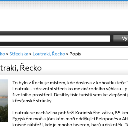
ko
>
Střediska
>
Loutraki, Řecko
>
Popis
traki, Řecko
To bylo v Řecku je místem, kde doslova z kohoutku teče "l
Loutraki - zdravotní středisko mezinárodního věhlasu - p
životního prostředí. Desítky tisíc turistů sem ke zlepšení j
křesťanské stránky ...
Loutraki se nachází na pobřeží Korintského zálivu, 85 km
Egejském moři a Jónském moři oddělující Peloponés a Att
krásné nábřeží, kde je mnoho taveren, barů a diskoték. T