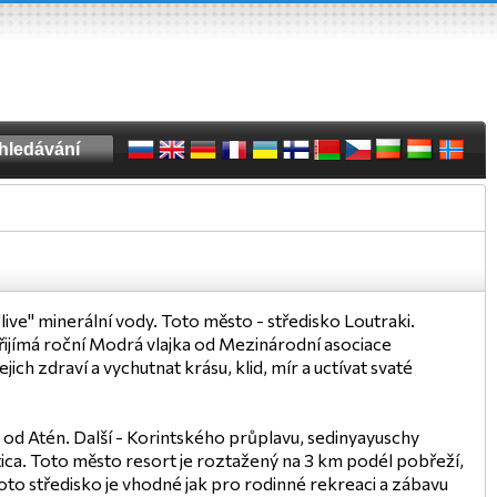
ive" minerální vody. Toto město - středisko Loutraki.
řijímá roční Modrá vlajka od Mezinárodní asociace
ejich zdraví a vychutnat krásu, klid, mír a uctívat svaté
 od Atén. Další - Korintského průplavu, sedinyayuschy
ica. Toto město resort je roztažený na 3 km podél pobřeží,
oto středisko je vhodné jak pro rodinné rekreaci a zábavu