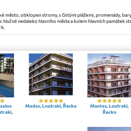
ké město, obklopen stromy, s čistými plážemi, promenády, bary 
: hlučné nedaleko hlavního města a kolem hlavních památek st
rk.
Casino
Madas, Loutraki, Řecko
Mantas, Loutraki,
traki,
Řecko