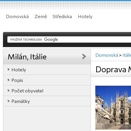
Domovská
Země
Střediska
Hotely
Milán, Itálie
Domovská
>
Itál
Doprava Mi
Hotely
Popis
Počet obyvatel
Památky