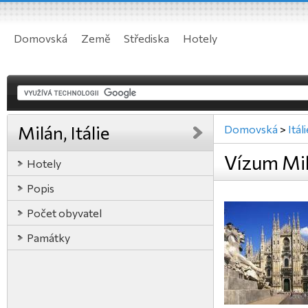
Domovská
Země
Střediska
Hotely
Milán, Itálie
Domovská
>
Itál
Vízum Milá
Hotely
Popis
Počet obyvatel
Památky