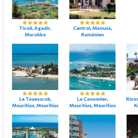
Tivoli, Agadir,
Central, Mamaia,
Marokko
Rumänien
Le Touessrok,
Le Canonnier,
Rixo
Mauritius, Mauritius
Mauritius, Mauritius
K