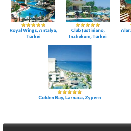
Royal Wings, Antalya,
Club Justiniano,
Alar
Türkei
Inzhekum, Türkei
Golden Bay, Larnaca, Zypern