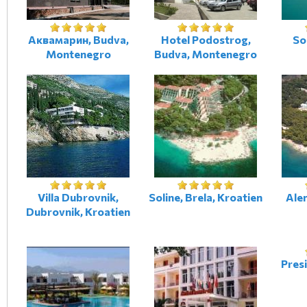
Аквамарин, Budva,
Hotel Podostrog,
Sol
Montenegro
Budva, Montenegro
Villa Dubrovnik,
Soline, Brela, Kroatien
Ale
Dubrovnik, Kroatien
Presi