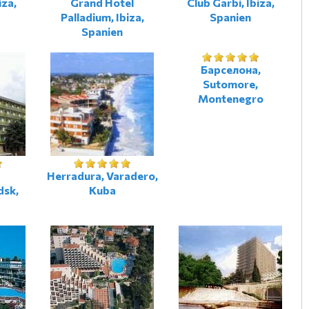
iza,
Grand Hotel
Club Garbi, Ibiza,
Palladium, Ibiza,
Spanien
Spanien
Барселона,
Sutomore,
Montenegro
Herradura, Varadero,
dsk,
Kuba