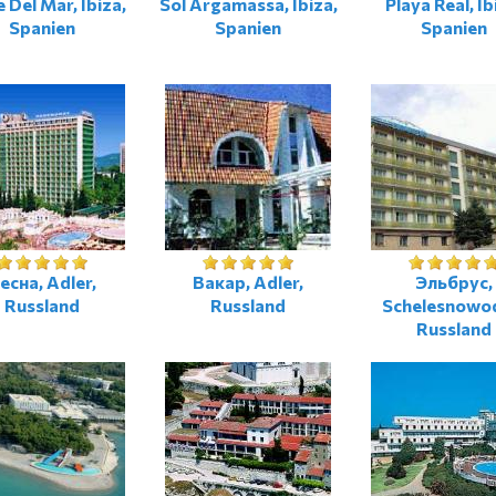
 Del Mar, Ibiza,
Sol Argamassa, Ibiza,
Playa Real, Ib
Spanien
Spanien
Spanien
есна, Adler,
Вакар, Adler,
Эльбрус,
Russland
Russland
Schelesnowo
Russland