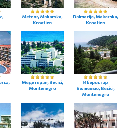
c,
Meteor, Makarska,
Dalmacija, Makarska,
Kroatien
Kroatien
orca,
Медитеран, Becici,
Иберостар
Montenegro
Беллевью, Becici,
Montenegro