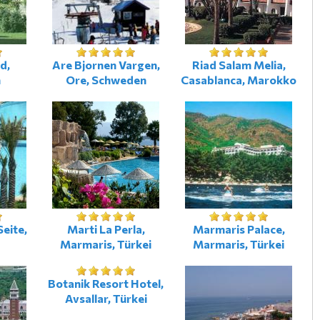
d,
Are Bjornen Vargen,
Riad Salam Melia,
n
Ore, Schweden
Casablanca, Marokko
Seite,
Marti La Perla,
Marmaris Palace,
Marmaris, Türkei
Marmaris, Türkei
Botanik Resort Hotel,
Avsallar, Türkei