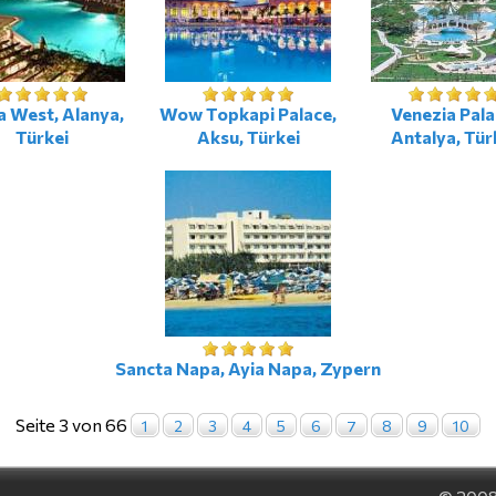
a West, Alanya,
Wow Topkapi Palace,
Venezia Pala
Türkei
Aksu, Türkei
Antalya, Tür
Sancta Napa, Ayia Napa, Zypern
Seite 3 von 66
1
2
3
4
5
6
7
8
9
10