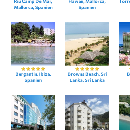
Riu Camp De Mar,
Hawaii, Mallorca,
Torre
Mallorca, Spanien
Spanien
Bergantin, Ibiza,
Browns Beach, Sri
В
Spanien
Lanka, Sri Lanka