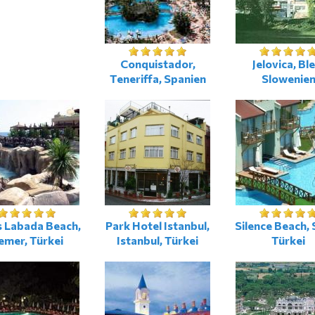
Conquistador,
Jelovica, Ble
Teneriffa, Spanien
Slowenie
s Labada Beach,
Park Hotel Istanbul,
Silence Beach, 
emer, Türkei
Istanbul, Türkei
Türkei