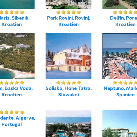
aris, Sibenik,
Park Rovinj, Rovinj,
Delfin, Pore
Kroatien
Kroatien
Kroatien
m, Baska Voda,
Solisko, Hohe Tatra,
Neptuno, Mall
Kroatien
Slowakei
Spanien
dente, Algarve,
Portugal