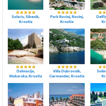
Solaris, Sibenik,
Park Rovinj, Rovinj,
Delfi
Kroatia
Kroatia
Kr
Dalmacija,
Villa Dubrovnik,
Solin
Makarska, Kroatia
Germander, Kroatia
Kr