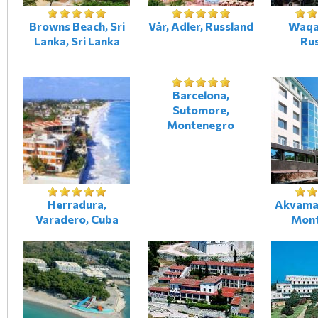
Browns Beach, Sri
Vår, Adler, Russland
Waqar
Lanka, Sri Lanka
Ru
Barcelona,
Sutomore,
Montenegro
Herradura,
Akvamar
Varadero, Cuba
Mont