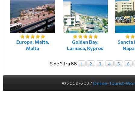
Europa, Malta,
Golden Bay,
Sancta 
Malta
Larnaca, Kypros
Napa
Side 3 fra 66
1
2
3
4
5
6
© 2008-2022
Online-Tourist-Wo