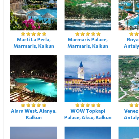
Marti La Perla,
Marmaris Palace,
Roya
Marmaris, Kalkun
Marmaris, Kalkun
Antaly
Alara West, Alanya,
WOW Topkapi
Venezi
Kalkun
Palace, Aksu, Kalkun
Antaly