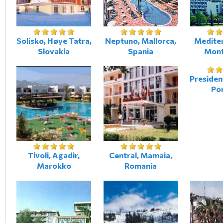
Solisko, Høye Tatra,
Neptuno, Mallorca,
Mediter
Slovakia
Spania
Mont
Presiden
Po
Tivoli, Agadir,
Central, Mamaia,
Marokko
Romania