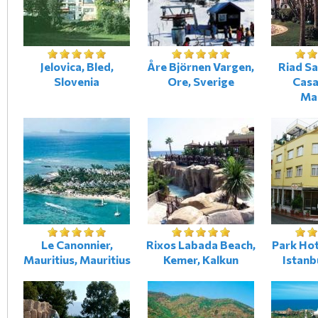
Jelovica, Bled,
Åre Björnen Vargen,
Riad Sa
Slovenia
Ore, Sverige
Casa
Ma
Le Canonnier,
Rixos Labada Beach,
Park Hot
Mauritius, Mauritius
Kemer, Kalkun
Istanb