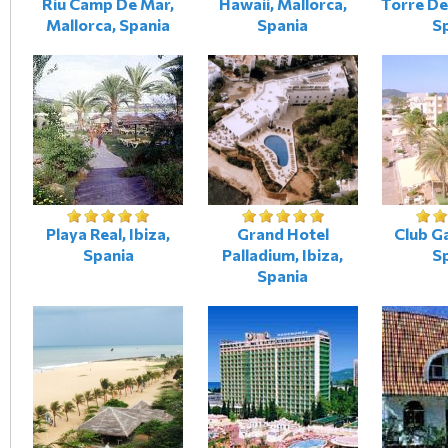
Riu Camp De Mar,
Hawaii, Mallorca,
Torre Del
Mallorca, Spania
Spania
S
Playa Real, Ibiza,
Grand Hotel
Club Ga
Spania
Palladium, Ibiza,
S
Spania