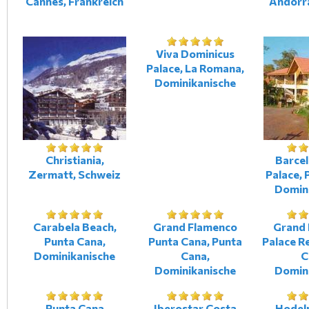
Cannes, Frankreich
Andorr
Viva Dominicus
Palace, La Romana,
Dominikanische
Christiania,
Barce
Zermatt, Schweiz
Palace, 
Domin
Carabela Beach,
Grand Flamenco
Grand 
Punta Cana,
Punta Cana, Punta
Palace R
Dominikanische
Cana,
C
Dominikanische
Domin
Punta Cana
Iberostar Costa
Hodel