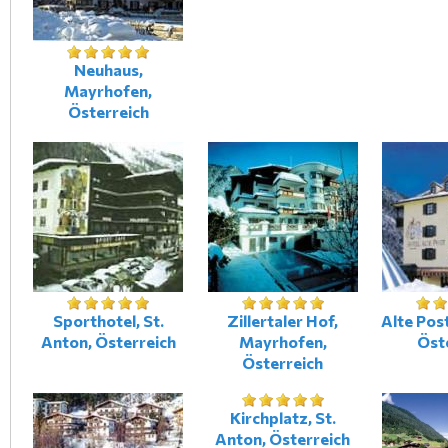
Neuhaus,
Mayrhofen,
Österreich
Sporthotel, St.
Zillertaler Hof,
Alte Post
Anton, Österreich
Mayrhofen,
Öst
Österreich
Kirchplatz, St.
Anton, Österreich