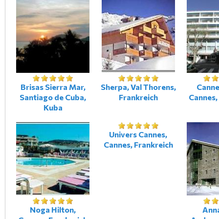
Brisas Sierra Mar,
Sherpa, Val Thorens,
Canne
Santiago de Cuba,
Frankreich
Cannes,
Kuba
Univers Cannes,
Cannes, Frankreich
Noga Hilton,
Ann