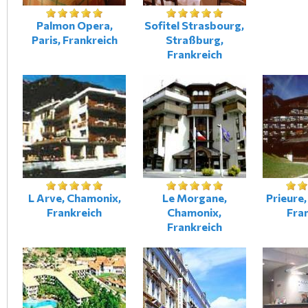
Palmon Opera,
Sofitel Strasbourg,
Paris, Frankreich
Straßburg,
Frankreich
L Arve, Chamonix,
Le Morgane,
Prieure
Frankreich
Chamonix,
Fra
Frankreich