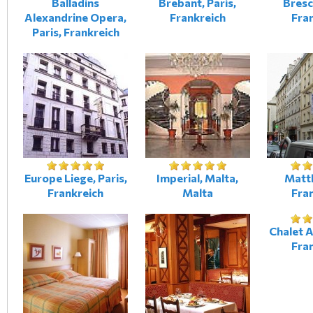
Balladins
Brebant, Paris,
Bresci
Alexandrine Opera,
Frankreich
Fra
Paris, Frankreich
Europe Liege, Paris,
Imperial, Malta,
Mattl
Frankreich
Malta
Fra
Chalet A
Fra