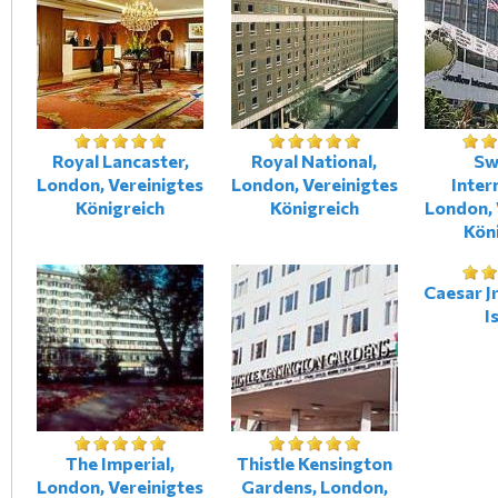
Royal Lancaster,
Royal National,
Sw
London, Vereinigtes
London, Vereinigtes
Inter
Königreich
Königreich
London, 
Kön
Caesar Jr
I
The Imperial,
Thistle Kensington
London, Vereinigtes
Gardens, London,