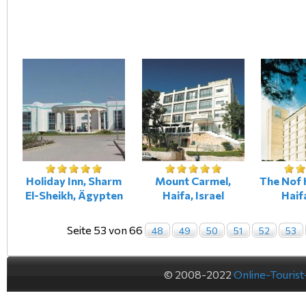
Holiday Inn, Sharm
Mount Carmel,
The Nof 
El-Sheikh, Ägypten
Haifa, Israel
Haifa
Seite 53 von 66
48
49
50
51
52
53
© 2008-2022
Online-Touris