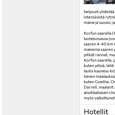
helposti yhdistää
intensiivistä ryt
maine ja suosio, ja
Korfun saarella (K
luoteisosassa Jo
saaren 4-40 km r
maisema saaren yh
pitkät rannat, mu
Korfun saarella, 
kuten pitsiä, lahti
lauloi kauneus kir
hänen maalauksia, 
kuten Goethe, Os
Darrell, maalarit 
ainutlaatuisen ch
myös vaikuttunut
Hotellit