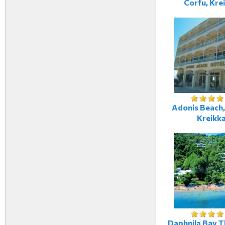
Corfu, Kre
Adonis Beach,
Kreikk
Daphnila Bay T