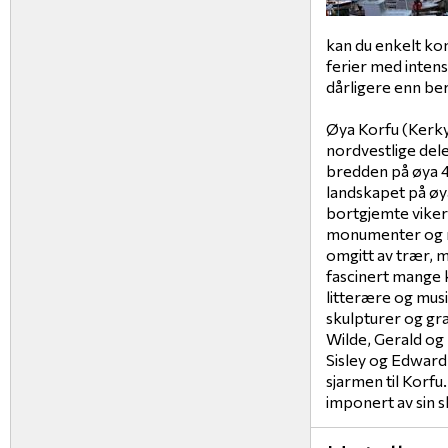
kan du enkelt ko
ferier med intens
dårligere enn be
Øya Korfu (Kerkyr
nordvestlige dele
bredden på øya 4
landskapet på øya
bortgjemte viker
monumenter og m
omgitt av trær, 
fascinert mange 
litterære og musi
skulpturer og gr
Wilde, Gerald og
Sisley og Edward 
sjarmen til Korf
imponert av sin 