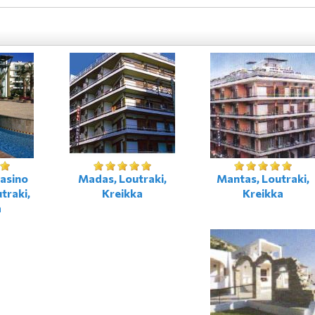
Casino
Madas, Loutraki,
Mantas, Loutraki,
traki,
Kreikka
Kreikka
a