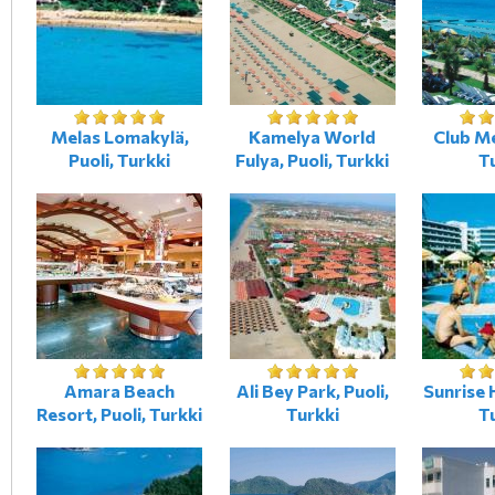
Melas Lomakylä,
Kamelya World
Club Me
Puoli, Turkki
Fulya, Puoli, Turkki
T
Amara Beach
Ali Bey Park, Puoli,
Sunrise H
Resort, Puoli, Turkki
Turkki
T