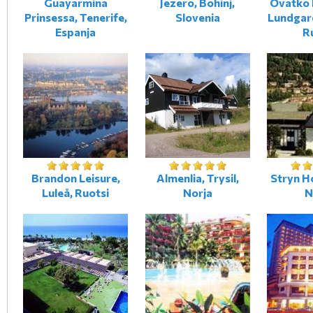
Guayarmina
Jezero, Bohinj,
Ovatko 
Prinsessa, Tenerife,
Slovenia
Lundgar
Espanja
R
Brandon Leisure,
Almenlia, Trysil,
Stryn Ho
Luleå, Ruotsi
Norja
N