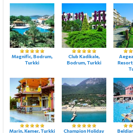
Magnific, Bodrum,
Club Kadikale,
Aegea
Turkki
Bodrum, Turkki
Resort
T
Marin, Kemer, Turkki
Champion Holiday
Beldia