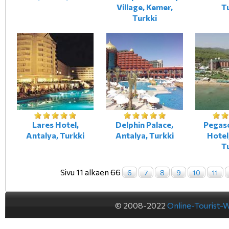
Village, Kemer,
T
Turkki
Lares Hotel,
Delphin Palace,
Pegas
Antalya, Turkki
Antalya, Turkki
Hotel
T
Sivu 11 alkaen 66
6
7
8
9
10
11
© 2008-2022
Online-Tourist-