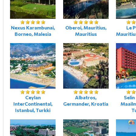
Nexus Karambunai,
Oberoi, Mauritius,
Le P
Borneo, Malesia
Mauritius
Mauritiu
Ceylan
Albatros,
Selin
InterContinental,
Germander, Kroatia
Maailm
Istanbul, Turkki
T