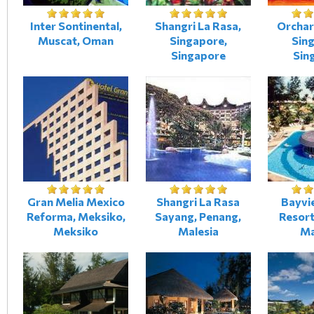
Inter Sontinental,
Shangri La Rasa,
Orchar
Muscat, Oman
Singapore,
Sin
Singapore
Sin
Gran Melia Mexico
Shangri La Rasa
Bayvi
Reforma, Meksiko,
Sayang, Penang,
Resort
Meksiko
Malesia
Ma