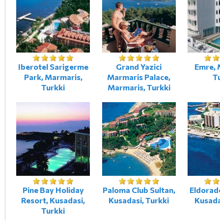
Iberotel Sarigerme
Grand Yazici
Emre, 
Park, Marmaris,
Marmaris Palace,
T
Turkki
Marmaris, Turkki
Pine Bay Holiday
Paloma Club Sultan,
Eldorado
Resort, Kusadasi,
Kusadasi, Turkki
Kusada
Turkki