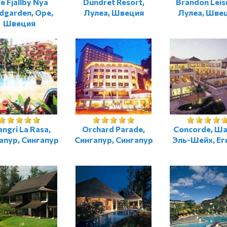
e Fjallby Nya
Dundret Resort,
Brandon Leis
dgarden, Оре,
Лулеа, Швеция
Лулеа, Шве
Швеция
ngri La Rasa,
Orchard Parade,
Concorde, Ш
апур, Сингапур
Сингапур, Сингапур
Эль-Шейх, Ег