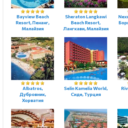
Bayview Beach
Sheraton Langkawi
Nexu
Resort, Пенанг,
Beach Resort,
Бор
Малайзия
Лангкави, Малайзия
Albatros,
Selin Kamelia World,
Riv
Дубровник,
Сиде, Турция
Хорватия