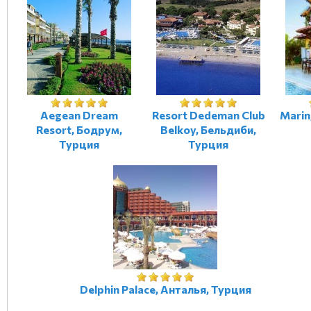
Aegean Dream
Resort Dedeman Club
Marin
Resort, Бодрум,
Belkoy, Бельдиби,
Турция
Турция
Delphin Palace, Анталья, Турция