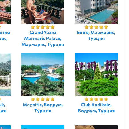
germe
Grand Yazici
Emre, Мармарис,
рис,
Marmaris Palace,
Турция
Мармарис, Турция
uk,
Magnific, Бодрум,
Club Kadikale,
ция
Турция
Бодрум, Турция