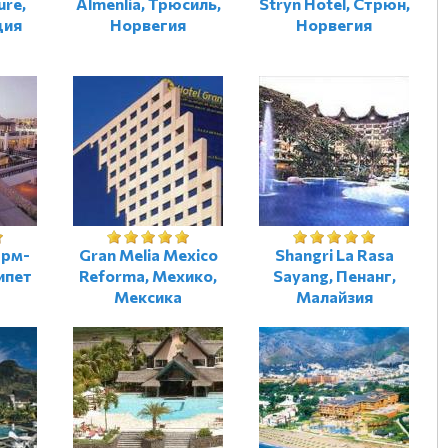
ure,
Almenlia, Трюсиль,
Stryn Hotel, Стрюн,
ция
Норвегия
Норвегия
арм-
Gran Melia Mexico
Shangri La Rasa
ипет
Reforma, Мехико,
Sayang, Пенанг,
Мексика
Малайзия