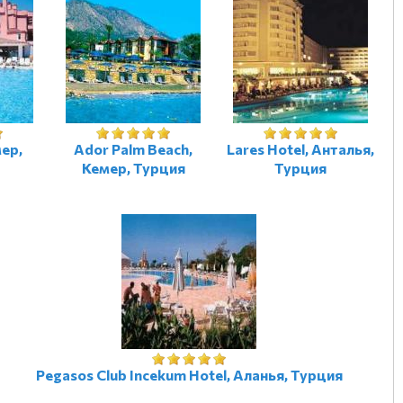
мер,
Ador Palm Beach,
Lares Hotel, Анталья,
Кемер, Турция
Турция
Pegasos Club Incekum Hotel, Аланья, Турция