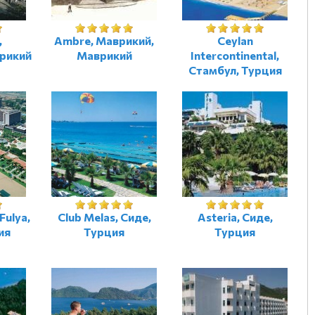
,
Ambre, Маврикий,
Ceylan
рикий
Маврикий
Intercontinental,
Стамбул, Турция
Fulya,
Club Melas, Сиде,
Asteria, Сиде,
ия
Турция
Турция