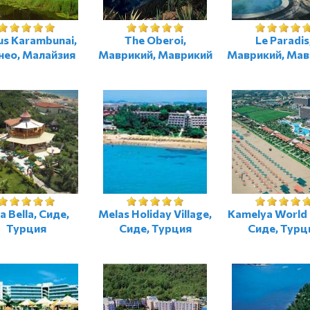
s Karambunai,
The Oberoi,
Le Paradis
нео, Малайзия
Маврикий, Маврикий
Маврикий, Мав
a Bella, Сиде,
Melas Holiday Village,
Kamelya World 
Турция
Сиде, Турция
Сиде, Турц