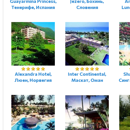
Guayarmina Princess,
Jezero, Бохинь,
Ar
Тенерифе, Испания
Словения
Lun
Alexandra Hotel,
Inter Сontinental,
Sha
Люен, Норвегия
Маскат, Оман
Синг