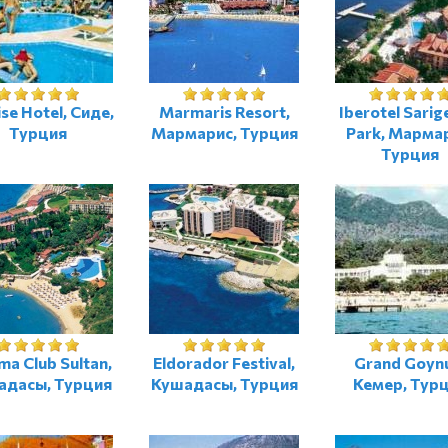
se Hotel, Сиде,
Marmaris Resort,
Iberotel Sari
Турция
Мармарис, Турция
Park, Марма
Турция
ma Club Sultan,
Eldorador Festival,
Grand Goyn
адасы, Турция
Кушадасы, Турция
Кемер, Тур