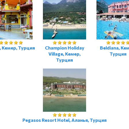
, Кемер, Турция
Champion Holiday
Beldiana, Ке
Village, Кемер,
Турция
Турция
Pegasos Resort Hotel, Аланья, Турция