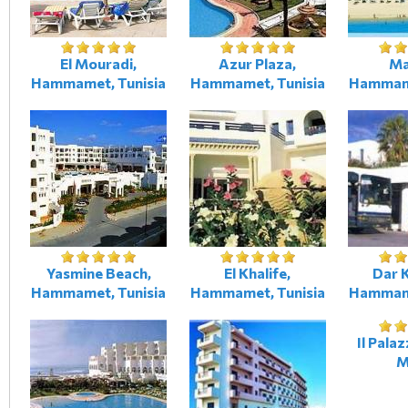
El Mouradi,
Azur Plaza,
Mar
Hammamet, Tunisia
Hammamet, Tunisia
Hammame
Yasmine Beach,
El Khalife,
Dar 
Hammamet, Tunisia
Hammamet, Tunisia
Hammame
Il Palaz
M