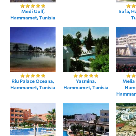
Medi Golf,
Safa, 
Hammamet, Tunisia
Tu
Riu Palace Oceana,
Yasmina,
Melia
Hammamet, Tunisia
Hammamet, Tunisia
Ham
Hammame