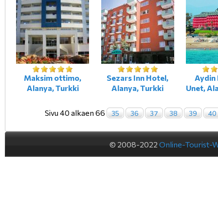
Maksim ottimo,
Sezars Inn Hotel,
Aydin
Alanya, Turkki
Alanya, Turkki
Unet, Al
Sivu 40 alkaen 66
35
36
37
38
39
40
© 2008-2022
Online-Tourist-