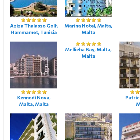
Aziza Thalasso Golf,
Marina Hotel, Malta,
Hammamet, Tunisia
Malta
Mellieha Bay, Malta,
Malta
Kennedi Nova,
Patric
Malta, Malta
M