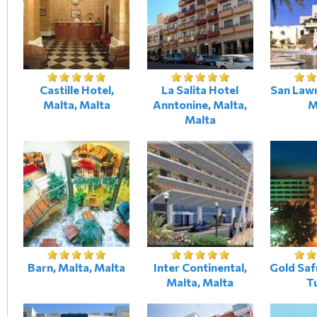
Castille Hotel,
La Salita Hotel
San Lawr
Malta, Malta
Anntonine, Malta,
M
Malta
Barn, Malta, Malta
Inter Continental,
Gold Saf
Malta, Malta
T