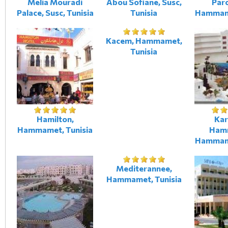
Melia Mouradi
Abou Sofiane, Susc,
Parc
Palace, Susc, Tunisia
Tunisia
Hammame
Kacem, Hammamet,
Tunisia
Hamilton,
Ka
Hammamet, Tunisia
Ham
Hammame
Mediterannee,
Hammamet, Tunisia