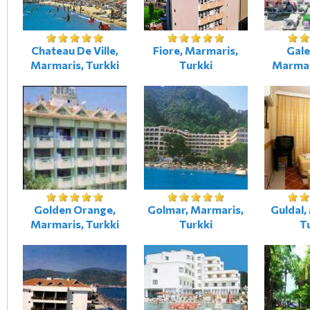
Chateau De Ville,
Fiore, Marmaris,
Gale
Marmaris, Turkki
Turkki
Marmar
Golden Orange,
Golmar, Marmaris,
Guldal,
Marmaris, Turkki
Turkki
T