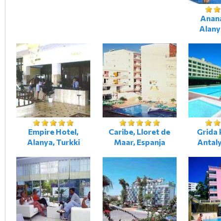
Anana
Alany
Empire Hotel,
Caribe, Lloret de
Grida 
Alanya, Turkki
Maar, Espanja
Antaly