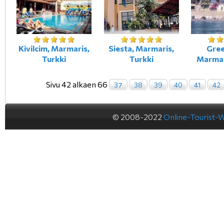
Kivilcim, Marmaris,
Siesta, Marmaris,
Gree
Turkki
Turkki
Marmar
Sivu 42 alkaen 66
37
38
39
40
41
42
© 2008-2022
Online-Tourist-