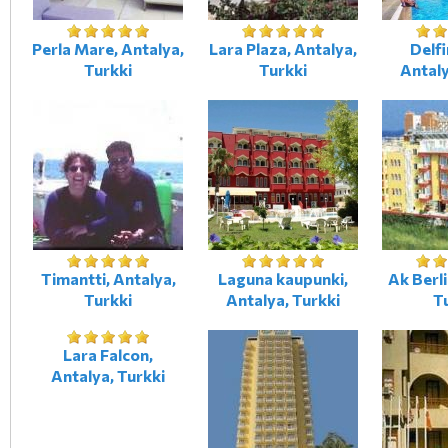
Perla Mare, Antalya,
Lara Plaza, Antalya,
Delfi
Turkki
Turkki
Antaly
Timantti, Antalya,
Laguna kaupunki,
Ak Berli
Turkki
Antalya, Turkki
T
Lara Falcon,
Antalya, Turkki