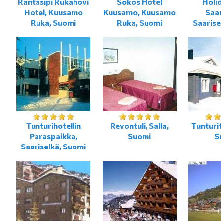
Rantasipi Rukahovi
Sokos Hotel
Holi
Hotel, Kuusamo
Kuusamo, Kuusamo
Saar
Ruka, Suomi
Ruka, Suomi
Saarise
Tunturihotellin
Revontuli, Salla,
Tunturit
Paraspaikka,
Suomi
S
Saariselkä, Suomi