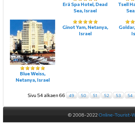
Erä Spa Hotel, Dead
Tsell H
Sea, Israel
Sea,
Ginot Yam, Netanya,
Goldar
Israel
I
Blue Weiss,
Netanya, Israel
Sivu 54 alkaen 66
49
50
51
52
53
54
© 2008-2022
Online-Tourist-