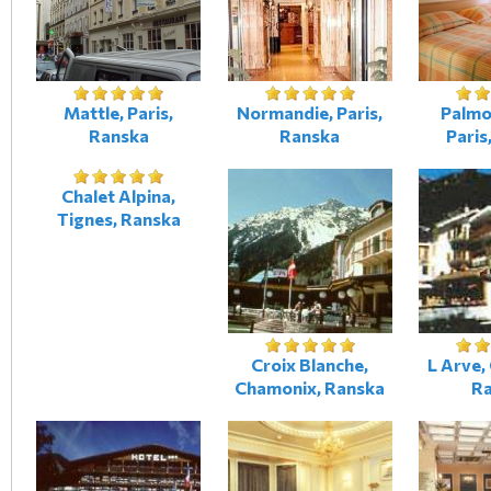
Mattle, Paris,
Normandie, Paris,
Palmo
Ranska
Ranska
Paris
Chalet Alpina,
Tignes, Ranska
Croix Blanche,
L Arve,
Chamonix, Ranska
R