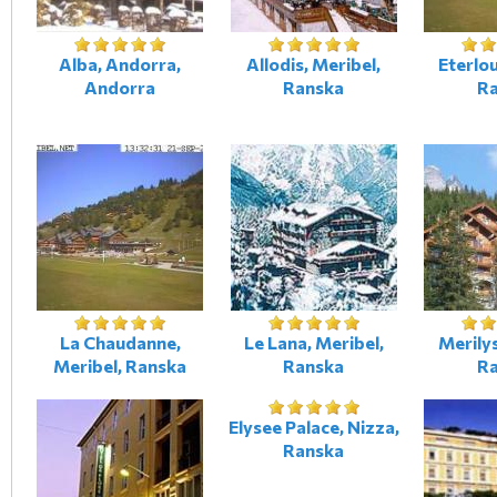
Alba, Andorra,
Allodis, Meribel,
Eterlou
Andorra
Ranska
R
La Chaudanne,
Le Lana, Meribel,
Merilys
Meribel, Ranska
Ranska
R
Elysee Palace, Nizza,
Ranska