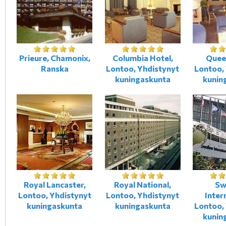
Prieure, Chamonix,
Columbia Hotel,
Quee
Ranska
Lontoo, Yhdistynyt
Lontoo,
kuningaskunta
kunin
Royal Lancaster,
Royal National,
Sw
Lontoo, Yhdistynyt
Lontoo, Yhdistynyt
Inter
kuningaskunta
kuningaskunta
Lontoo,
kunin