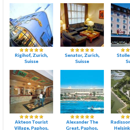
Rigihof, Zurich,
Senator, Zurich,
Stolle
Suisse
Suisse
S
Akteon Tourist
Alexander The
Radisson
Village, Paphos,
Great, Paphos,
Helsink