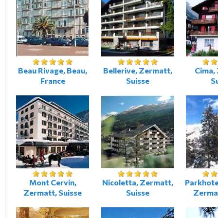
Beau Rivage, Beau,
Bellerive, Zermatt,
Cima,
France
Suisse
S
Mont Cervin,
Nicoletta, Zermatt,
Parkhote
Zermatt, Suisse
Suisse
Zermat