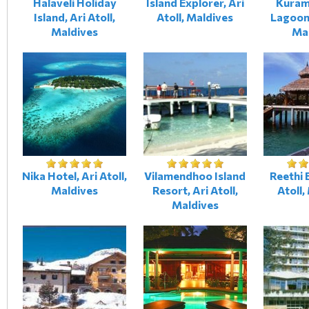
Halaveli Holiday
Island Explorer, Ari
Kuram
Island, Ari Atoll,
Atoll, Maldives
Lagoon,
Maldives
Ma
Nika Hotel, Ari Atoll,
Vilamendhoo Island
Reethi 
Maldives
Resort, Ari Atoll,
Atoll,
Maldives