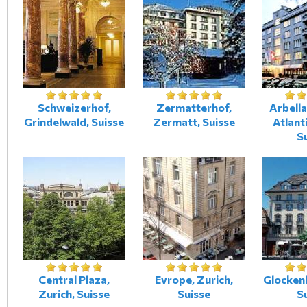
Schweizerhof,
Zermatterhof,
Arbell
Grindelwald, Suisse
Zermatt, Suisse
Atlanti
S
Central Plaza,
Evrope, Zurich,
Glockenh
Zurich, Suisse
Suisse
S