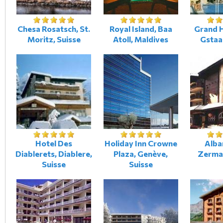
Chesa Rosatsch, St.
Royal Island, Baa
Grand H
Moritz, Suisse
Atoll, Maldives
Gstaa
Hotel Des
Holiday Inn Crowne
Alba
Diablerets, Diablere,
Plaza, Genève,
Zermat
Suisse
Suisse