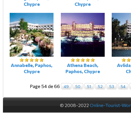
Chypre
Chypre
Annabelle, Paphos,
Athena Beach,
Avlida
Chypre
Paphos, Chypre
C
Page 54 de 66
49
50
51
52
53
54
© 2008-2022
Online-Tourist-Wo