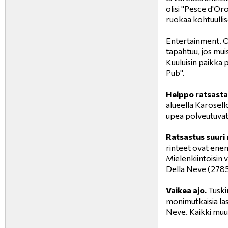
olisi "Pesce d'Or
ruokaa kohtuulli
Entertainment. On
tapahtuu, jos mui
Kuuluisin paikka 
Pub".
Helppo ratsasta
alueella Karosel
upea polveutuvat
Ratsastus suuri
rinteet ovat ene
Mielenkiintoisin 
Della Neve (278
Vaikea ajo.
Tuski
monimutkaisia ​​
Neve. Kaikki muu