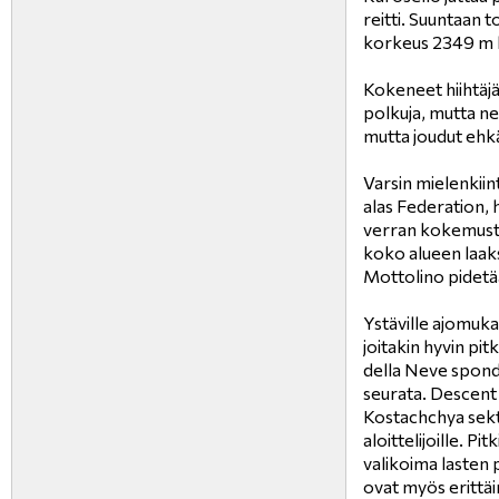
reitti. Suuntaan t
korkeus 2349 m h
Kokeneet hiihtäj
polkuja, mutta ne 
mutta joudut ehkä
Varsin mielenkiin
alas Federation, 
verran kokemusta. 
koko alueen laak
Mottolino pidetä
Ystäville ajomukav
joitakin hyvin pit
della Neve spond
seurata. Descent 
Kostachchya sekto
aloittelijoille. Pi
valikoima lasten 
ovat myös erittäin 