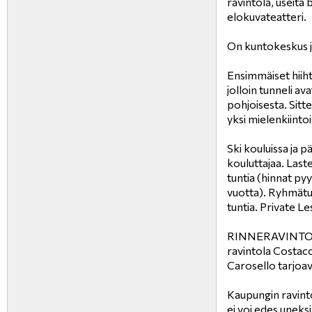
ravintola, useita b
elokuvateatteri.
On kuntokeskus j
Ensimmäiset hiiht
jolloin tunneli a
pohjoisesta. Sitte
yksi mielenkiinto
Ski kouluissa ja p
kouluttajaa. Laste
tuntia (hinnat py
vuotta). Ryhmätun
tuntia. Private Le
RINNERAVINTOLAT.
ravintola Costacc
Carosello tarjoav
Kaupungin ravintol
ei voi edes uneks