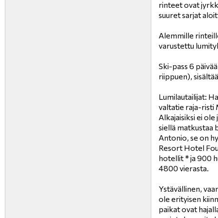
rinteet ovat jyrk
suuret sarjat aloit
Alemmille rinteil
varustettu lumity
Ski-pass 6 päivää
riippuen), sisält
Lumilautailijat: H
valtatie raja-rist
Alkajaisiksi ei o
siellä matkustaa 
Antonio, se on hy
Resort Hotel Four
hotellit * ja 900 
4800 vierasta.
Ystävällinen, vaa
ole erityisen kii
paikat ovat hajall