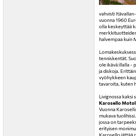
vahvisti Itävallan
vuonna 1960 Eur
olla keskeyttää k
merkkituotteiden 
halvempaa kuin M
Lomakeskuksessa o
tenniskentät. Suos
ole ikävä illalla 
ja diskoja. Eritt
vyöhykkeen kauppaa
tavaroita, kuten h
Livignossa kaksi s
Karosello Motol
Vuonna Karosello
mukava tuolihissi.
jossa on tarpeeks
erityisen monimu
Karosello jättää p