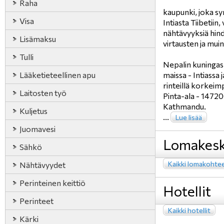
Raha
kaupunki, joka sy
Visa
Intiasta Tiibetii
nähtävyyksiä hind
Lisämaksu
virtausten ja muin
Tulli
Nepalin kuningas
Lääketieteellinen apu
maissa - Intiassa j
rinteillä korkeim
Laitosten työ
Pinta-ala - 1472
Kathmandu.
Kuljetus
...
Lue lisää
Juomavesi
Lomakesk
Sähkö
Kaikki lomakohte
Nähtävyydet
Perinteinen keittiö
Hotellit
Perinteet
Kaikki hotellit
Kärki