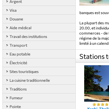
Argent
Visa
banques est souv
Douane
La plupart des m
Aide médical
20.00, et individu
commerces - de 8
Travail des institutions
régime de la majo
limité à un calend
Transport
Eau potable
Stations 
Électricité
Sites touristiques
La cuisine traditionnelle
Traditions
Fumeur
Pointe
Krabi, Thaï