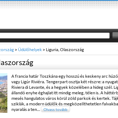
zország
>
Üdülőhelyek
>
Liguria, Olaszország
Olaszország
A francia határ Toszkána egy hosszú és keskeny arc húz
vagy Ligúr Riviéra. Tengerpart osztja két részre: a nyugat
Riviera di Levante, és a hegyek közelében a hideg szél. 
állandó enyhe éghajlat itt mindig meleg, télen is. A hátt
mesés hangulatos város körül zöld parkok és kertek. Tájk
sziklák, a modern üdülők és megközelíthetetlen falvakban
nyaralás a ten...
Olvass tovább