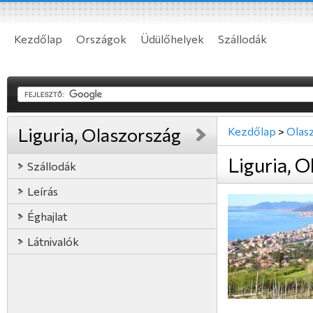
Kezdőlap
Országok
Üdülőhelyek
Szállodák
Liguria, Olaszország
Kezdőlap
>
Olas
Liguria, 
Szállodák
Leírás
Éghajlat
Látnivalók