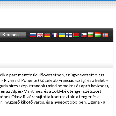
ódik a part mentén üdülőövezetben, az úgynevezett olasz
i - Riviera di Ponente (közelebb Franciaország) és a keleti -
Liguria híres szép strandok (mind homokos és apró kavicsos),
érben az Alpes-Maritimes, és a zöld-kék tenger szétszórt
épek Olasz Riviéra sújtotta kontrasztok: a tenger és a
, nyüzsgő kikötő város, és a nyugodt öbölben. Liguria - a