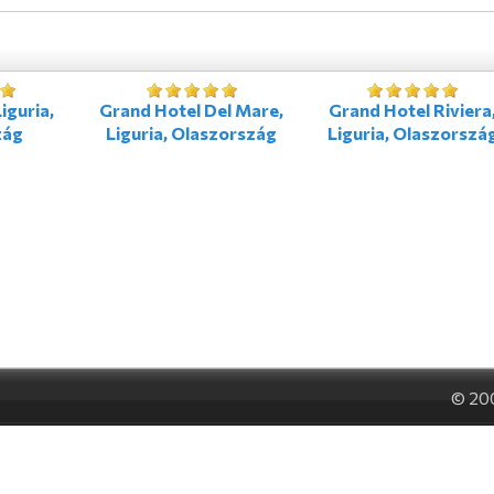
iguria,
Grand Hotel Del Mare,
Grand Hotel Riviera
zág
Liguria, Olaszország
Liguria, Olaszorszá
© 20