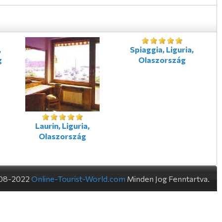
,
Spiaggia, Liguria,
g
Olaszország
Laurin, Liguria,
Olaszország
08-2022
Online-Tourist-World.com
Minden Jog Fenntartva.