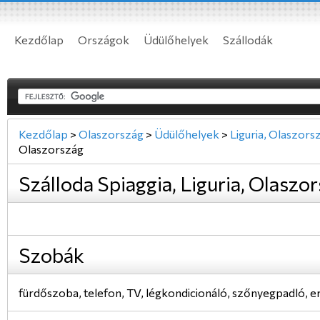
Kezdőlap
Országok
Üdülőhelyek
Szállodák
Kezdőlap
>
Olaszország
>
Üdülőhelyek
>
Liguria, Olaszors
Olaszország
Szálloda Spiaggia, Liguria, Olaszo
Szobák
fürdőszoba, telefon, TV, légkondicionáló, szőnyegpadló, erk