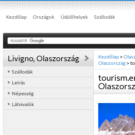
Kezdőlap
Országok
Üdülőhelyek
Szállodák
Livigno, Olaszország
Kezdőlap
>
Olas
Olaszország
>
to
Szállodák
tourism.e
Leírás
Olaszors
Népesség
Látnivalók