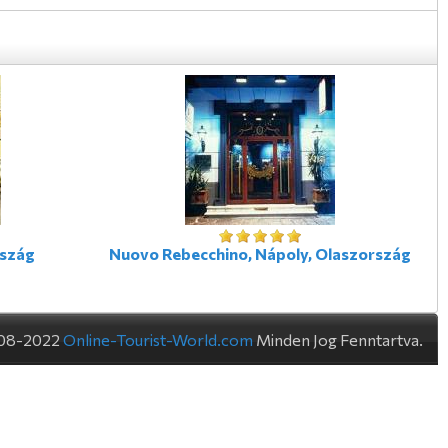
rszág
Nuovo Rebecchino, Nápoly, Olaszország
08-2022
Online-Tourist-World.com
Minden Jog Fenntartva.