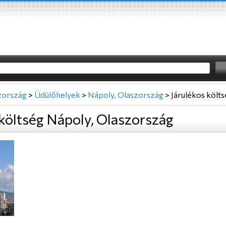
zország
>
Üdülőhelyek
>
Nápoly, Olaszország
>
Járulékos költ
 költség Nápoly, Olaszország