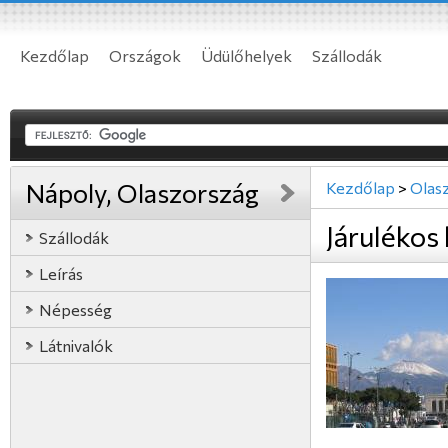
Kezdőlap
Országok
Üdülőhelyek
Szállodák
Nápoly, Olaszország
Kezdőlap
>
Olas
Járulékos
Szállodák
Leírás
Népesség
Látnivalók