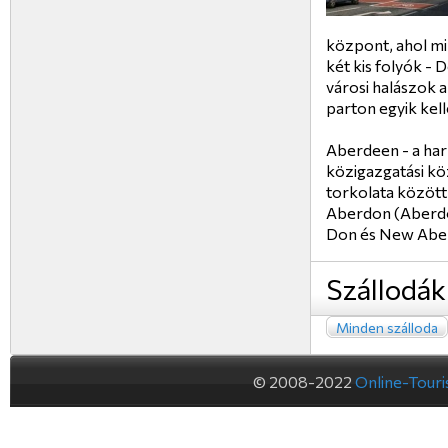
központ, ahol mi
két kis folyók - 
városi halászok a
parton egyik kel
Aberdeen - a har
közigazgatási kö
torkolata között 
Aberdon (Aberdon
Don és New Aberd
Szállodák
Minden szálloda
© 2008-2022
Online-Tour