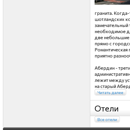
гранита. Когда
шотландских кор
замечательный т
необходимое дл
две небольшие 
прямо с городс
Романтическая 
приятно разноо
Абердин - трет
административн
лежит между ус
на старый Абердо
Читать далее
Отели
Все отели