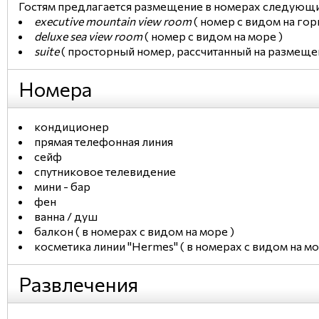
Гостям предлагается размещение в номерах следующи
executive mountain view room
( номер с видом на гор
deluxe sea view room
( номер с видом на море )
suite
( просторный номер, рассчитанный на размещени
Номера
кондиционер
прямая телефонная линия
сейф
спутниковое телевидение
мини - бар
фен
ванна / душ
балкон ( в номерах с видом на море )
косметика линии "Hermes" ( в номерах с видом на мо
Развлечения