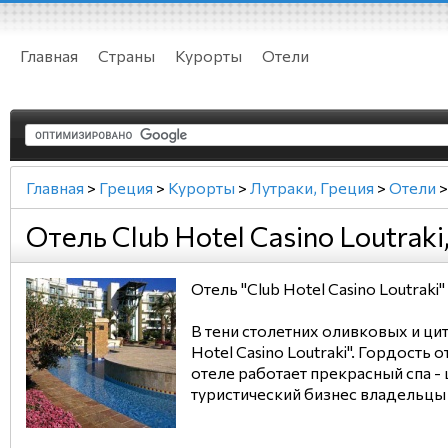
Главная
Страны
Курорты
Отели
Главная
>
Греция
>
Курорты
>
Лутраки, Греция
>
Отели
>
Отель Club Hotel Casino Loutraki
Отель "Club Hotel Casino Loutraki"
В тени столетних оливковых и ц
Hotel Casino Loutraki". Гордост
отеле работает прекрасный спа -
туристический бизнес владельцы