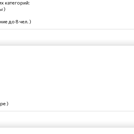
х категорий:
ы )
е до 8 чел. )
ре )