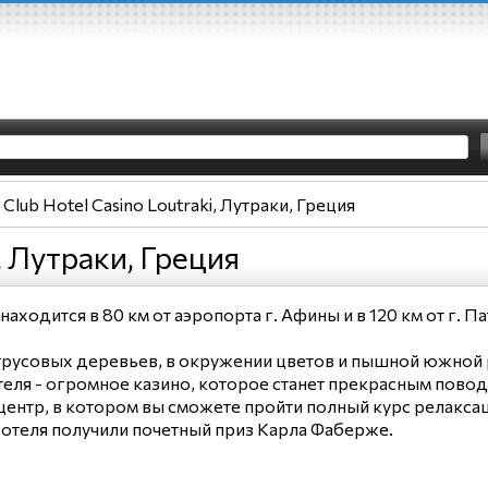
Club Hotel Casino Loutraki, Лутраки, Греция
, Лутраки, Греция
 находится в 80 км от аэропорта г. Афины и в 120 км от г. Па
итрусовых деревьев, в окружении цветов и пышной южной
ь отеля - огромное казино, которое станет прекрасным пов
 центр, в котором вы сможете пройти полный курс релаксац
 отеля получили почетный приз Карла Фаберже.