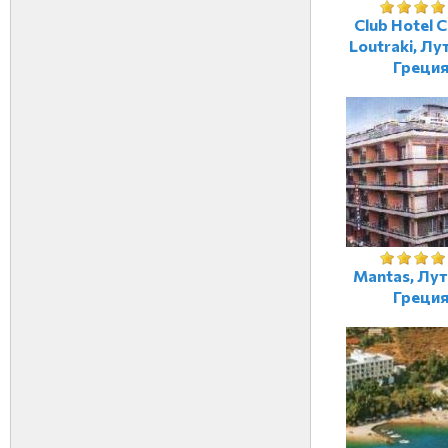
Club Hotel C
Loutraki, Лу
Греци
Mantas, Лут
Греци