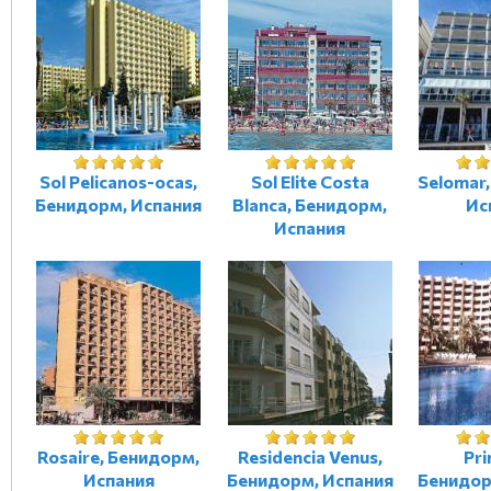
Sol Pelicanos-ocas,
Sol Elite Costa
Selomar
Бенидорм, Испания
Blanca, Бенидорм,
Ис
Испания
Rosaire, Бенидорм,
Residencia Venus,
Pri
Испания
Бенидорм, Испания
Бенидор