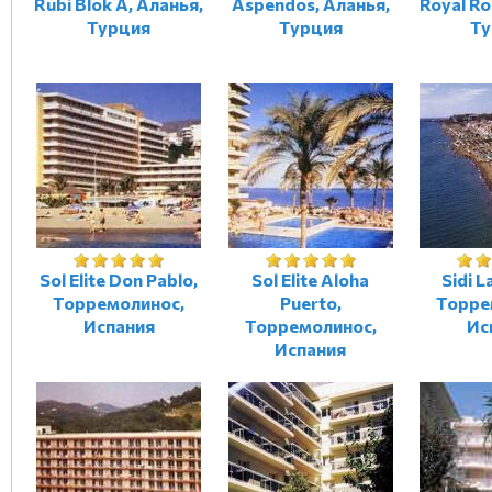
Rubi Blok A, Аланья,
Aspendos, Аланья,
Royal Ro
Турция
Турция
Ту
Sol Elite Don Pablo,
Sol Elite Aloha
Sidi L
Торремолинос,
Puerto,
Торре
Испания
Торремолинос,
Ис
Испания