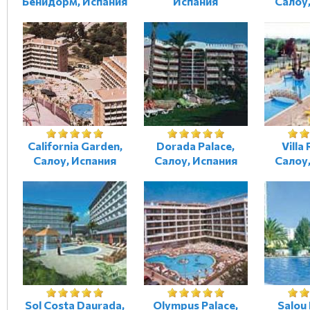
Бенидорм, Испания
Испания
Салоу
California Garden,
Dorada Palace,
Villa
Салоу, Испания
Салоу, Испания
Салоу
Sol Costa Daurada,
Olympus Palace,
Salou 