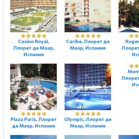
Casino Royal,
Caribe, Ллорет де
Roger
Ллорет де Маар,
Маар, Испания
Ллорет
Испания
Ис
Mont
Ллорет
Ис
Plaza Paris, Ллорет
Olympic, Ллорет де
де Маар, Испания
Маар, Испания