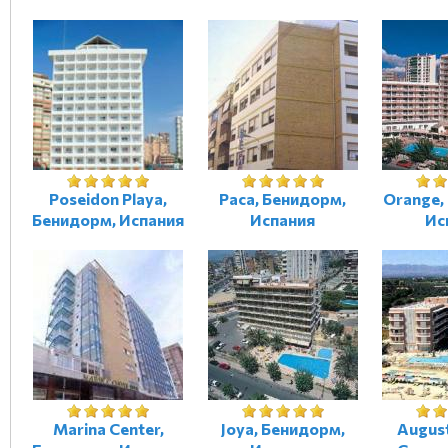
Poseidon Playa,
Paca, Бенидорм,
Orange,
Бенидорм, Испания
Испания
Ис
Marina Center,
Joya, Бенидорм,
August