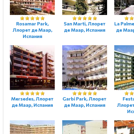
Rosamar Park,
San Marti, Ллорет
La Palm
Ллорет де Маар,
де Маар, Испания
де Маа
Испания
Mersedes, Ллорет
Garbi Park, Ллорет
Fest
де Маар, Испания
де Маар, Испания
Ллорет
Ис