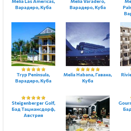
Melia Las Americas,
Melia Varadero,
Me
Варадеро, Куба
Варадеро, Куба
Pal
Ва
Tryp Peninsula,
Melia Habana, Гавана,
Rivi
Варадеро, Куба
Куба
Steigenberger Golf,
Gourm
Бад Тацмансдорф,
Бад
Австрия