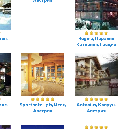
ден,
Regina, Паралия
Катерини, Греция
глс,
Sporthotel Igls, Иглс,
Antonius, Капрун,
Австрия
Австрия