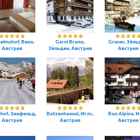
elmshof, Вена,
Garni Bruno,
Gruner, Зёль
Австрия
Зёльден, Австрия
Австрия
hof, Зеефельд,
Batzenhaeusl, Иглс,
Bon Alpina, И
Австрия
Австрия
Австрия