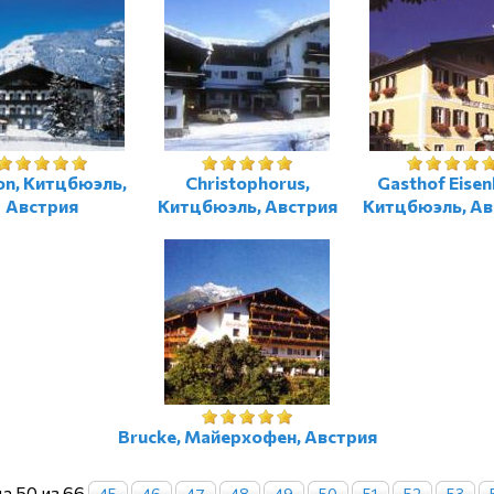
on, Китцбюэль,
Christophorus,
Gasthof Eisen
Австрия
Китцбюэль, Австрия
Китцбюэль, Ав
Brucke, Майерхофен, Австрия
а 50 из 66
45
46
47
48
49
50
51
52
53