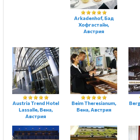
Arkadenhof, Бад
Хофгастайн,
Австрия
Austria Trend Hotel
Beim Theresianum,
Berg
Lassalle, Вена,
Вена, Австрия
Австрия