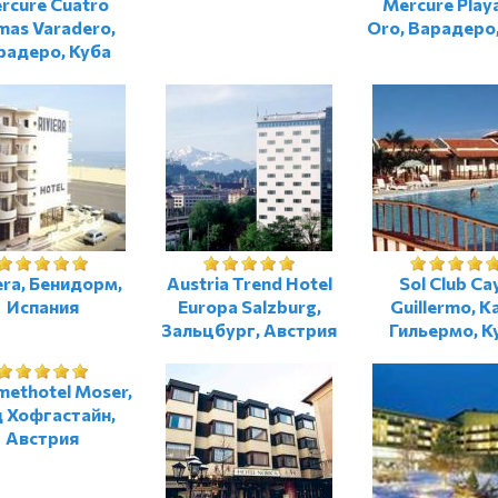
rcure Cuatro
Mercure Play
mas Varadero,
Oro, Варадеро
радеро, Куба
era, Бенидорм,
Austria Trend Hotel
Sol Club Ca
Испания
Europa Salzburg,
Guillermo, К
Зальцбург, Австрия
Гильермо, К
ethotel Moser,
 Хофгастайн,
Австрия