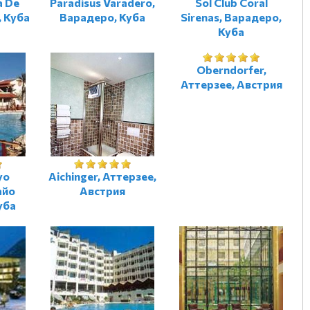
a De
Paradisus Varadero,
Sol Club Coral
, Куба
Варадеро, Куба
Sirenas, Варадеро,
Куба
Oberndorfer,
Аттерзее, Австрия
yo
Aichinger, Аттерзее,
айо
Австрия
уба