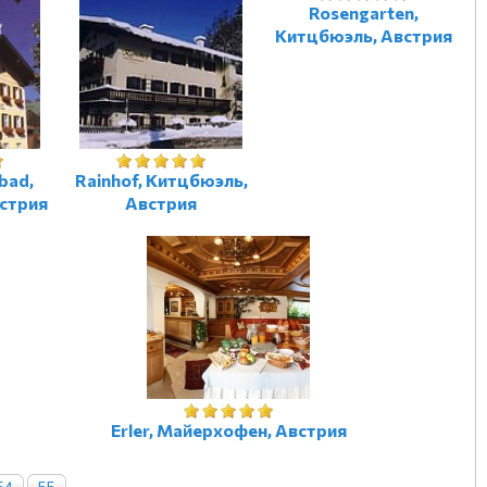
Rosengarten,
Китцбюэль, Австрия
bad,
Rainhof, Китцбюэль,
стрия
Австрия
Erler, Майерхофен, Австрия
54
55