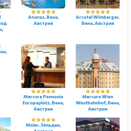
d
Ananas, Вена,
Arcotel Wimberger,
Бад
Австрия
Вена, Австрия
н,
ена,
Mercure Pannonia
Mercure Wien
Europaplatz, Вена,
Westbahnhof, Вена,
Австрия
Австрия
Maier, Зёльден,
Австрия