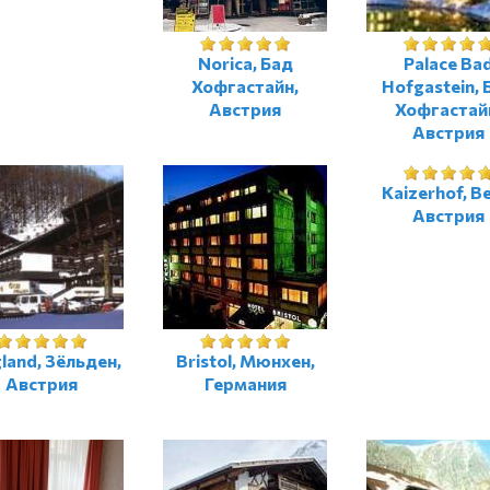
Norica, Бад
Palace Ba
Хофгастайн,
Hofgastein, 
Австрия
Хофгастай
Австрия
Kaizerhof, В
Австрия
land, Зёльден,
Bristol, Мюнхен,
Австрия
Германия