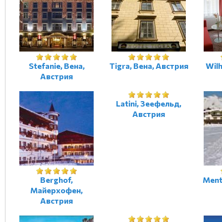
Stefanie, Вена,
Tigra, Вена, Австрия
Wilh
Австрия
Latini, Зеефельд,
Австрия
Berghof,
Ment
Майерхофен,
Австрия