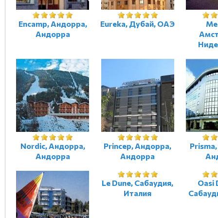
Encamp, Андорра,
Eureka, Дубай, ОАЭ
Me
Андорра
Амст
Ниде
Nordic, Андорра,
Princep, Андорра,
Prisma
Андорра
Андорра
Ан
Le Dune, Сабаудия,
Oasi 
Италия
Сабауд