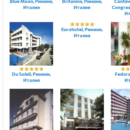
Blue Moon, Римини,
Britannia, Римини,
Contine
Италия
Италия
Congres
Ит
Eurohotel, Римини,
Италия
Du Soleil, Римини,
Fedora
Италия
Ит