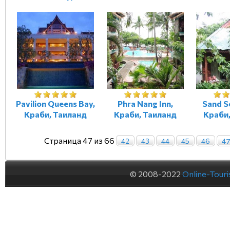
Pavilion Queens Bay,
Phra Nang Inn,
Sand S
Краби, Таиланд
Краби, Таиланд
Краби
Страница 47 из 66
42
43
44
45
46
4
© 2008-2022
Online-Tour