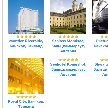
Montien Riverside,
Schloss Mondsee,
Pratu
Бангкок, Таиланд
Зальцкаммергут,
Бангко
Австрия
Seehotel Konigshof,
Shwarz
Зальцкаммергут,
Зальцк
Австрия
Ав
Royal City, Бангкок,
Таиланд