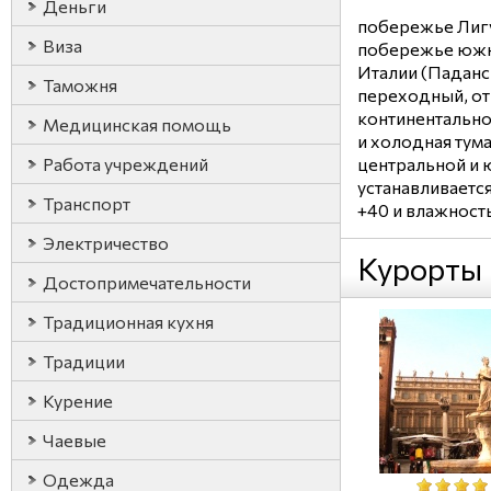
Деньги
побережье Лиг
Виза
побережье южно
Италии (Паданск
Таможня
переходный, от
континентально
Медицинская помощь
и холодная тума
Работа учреждений
центральной и 
устанавливается
Транспорт
+40 и влажност
Электричество
Курорты
Достопримечательности
Традиционная кухня
Традиции
Курение
Чаевые
Одежда