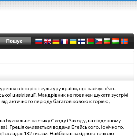
нурення в історію і культуру країни, що налічує п'ять
кої цивілізації. Мандрівник не повинен шукати зустрічі
а від античного періоду багатовіковою історією,
на буквально на стику Сходу і Заходу, на південному
ва). Греція омивається водами Егейського, Іонічного,
ції складає 132 тис.км. Найбільш західною точкою