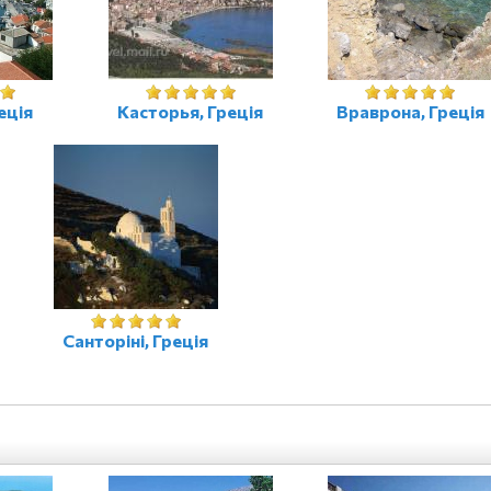
еція
Касторья, Греція
Враврона, Греція
Санторіні, Греція