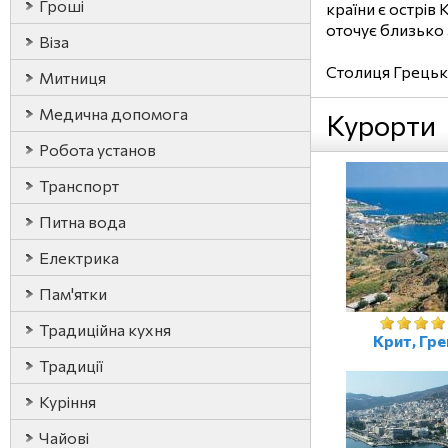
Гроші
країни є острів 
оточує близько 3
Віза
Столиця Грецько
Митниця
Медична допомога
Курорти
Робота установ
Транспорт
Питна вода
Електрика
Пам'ятки
Традиційна кухня
Крит, Гре
Традиції
Куріння
Чайові