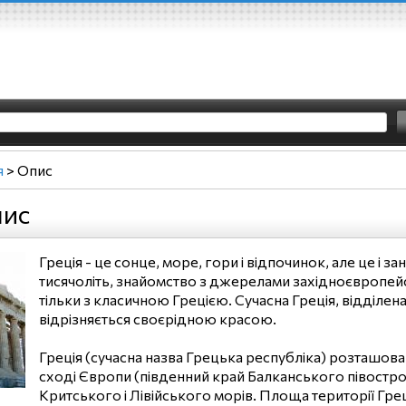
я
>
Опис
пис
Греція - це сонце, море, гори і відпочинок, але це і за
тисячоліть, знайомство з джерелами західноєвропейсь
тільки з класичною Грецією. Сучасна Греція, відділен
відрізняється своєрідною красою.
Греція (сучасна назва Грецька республіка) розташова
сході Європи (південний край Балканського півостро
Критського і Лівійського морів. Площа території Гре