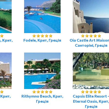
, Крит,
Fodele, Крит, Греція
Oia Castle Art Maison
Санторіні, Греція
 Крит,
Rithymno Beach, Крит,
Capsis Elite Resort 
Греція
Eternal Oasis, Крит
Греція