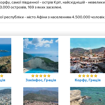
Корфу, самої південної - острів Кріт, найсхіднішій - невели
.000 островів, 169 з яких заселені.
ї республіки - місто Афіни з населенням 4.500.000 чоловік
ція
Закінфос, Греція
Корфу, Греція