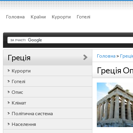
Головна
Країни
Курорти
Готелі
Греція
Головна
>
Греці
Греція О
Курорти
Готелі
Опис
Клімат
Політична система
Населення