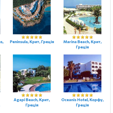
s,
Peninsula, Крит, Греція
Marina Beach, Крит,
Греція
-
Agapi Beach, Крит,
Oceanis Hotel, Корфу,
,
Греція
Греція