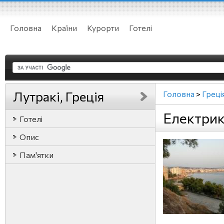
Головна
Країни
Курорти
Готелі
Лутракі, Греція
Головна
>
Греці
Електрика
Готелі
Опис
Пам'ятки