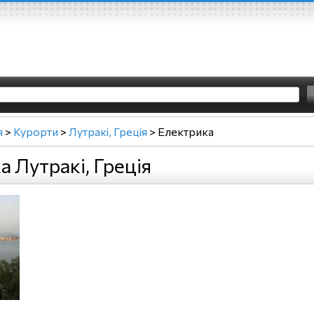
я
>
Курорти
>
Лутракі, Греція
>
Електрика
 Лутракі, Греція