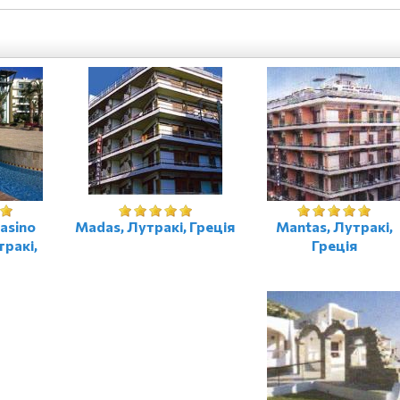
Casino
Madas, Лутракі, Греція
Mantas, Лутракі,
тракі,
Греція